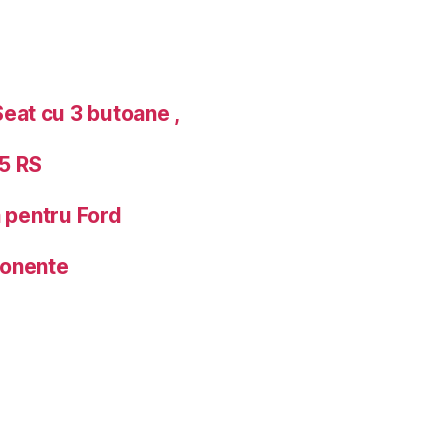
at cu 3 butoane ,
5 RS
a pentru Ford
ponente