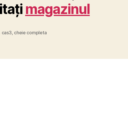
itați
magazinul
,
cas3
,
cheie completa