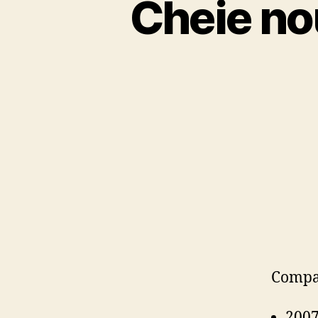
Cheie n
Compat
2007