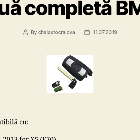
ouă completă 
By
cheiautocraiova
11.07.2019
Post
Post
author
date
ibilă cu:
-2013 for X5 (E70)